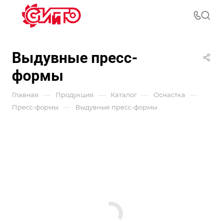
Выдувные пресс-
формы
—
—
—
—
Главная
Продукция
Каталог
Оснастка
—
Пресс-формы
Выдувные пресс-формы