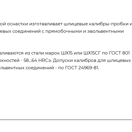
кой оснастки изготавливает шлицевые калибры-пробки 
цевых соединений с прямобочными и эвольвентными
ливаются из стали марок ШХ15 или ШХ15СГ по ГОСТ 801
рхностей - 58...64 HRCэ. Допуски калибров для шлицевых
львентных соединений - по ГОСТ 24969-81.