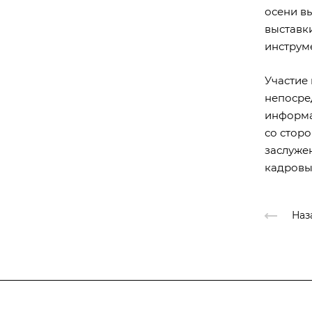
осени вы
выставк
инструм
Участие
непосре
информа
со стор
заслуже
кадровы
Наз