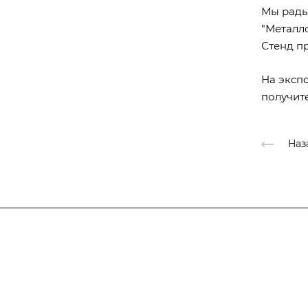
Мы рады
"Металло
Стенд пр
На эксп
получит
Наз
Компания
Каталог
О предприятии
Оснастка