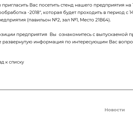
 пригласить Вас посетить стенд нашего предприятия н
обработка -2018", которая будет проходить в период с 14
едприятия (павильон №2, зал №1, Место 21В64).
озиции предприятия Вы ознакомитесь с выпускаемой п
е развернутую информация по интересующим Вас вопро
ад к списку
Производство
Новости
Вопрос-отв
Оборудование, Технологии