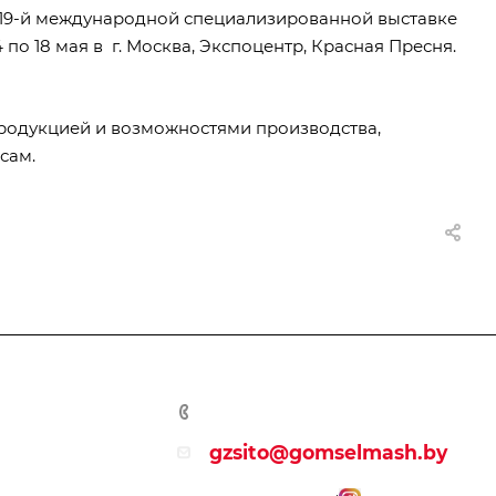
а 19-й международной специализированной выставке
 по 18 мая в г. Москва, Экспоцентр, Красная Пресня.
родукцией и возможностями производства,
сам.
+375 (232) 59-19-25
gzsito@gomselmash.b
y
ет