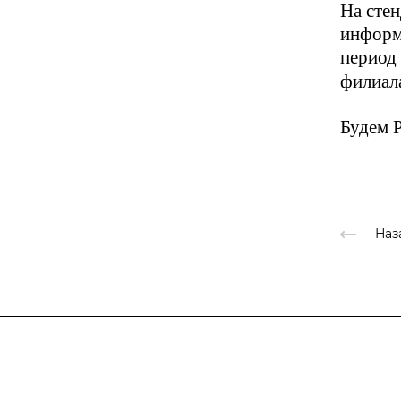
На сте
информ
период 
филиал
Будем Р
Наз
Компания
Каталог